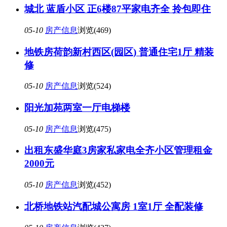
城北 蓝盾小区 正6楼87平家电齐全 拎包即住
05-10
房产信息
浏览(469)
地铁房荷韵新村西区(园区) 普通住宅1厅 精装
修
05-10
房产信息
浏览(524)
阳光加苑两室一厅电梯楼
05-10
房产信息
浏览(475)
出租东盛华庭3房家私家电全齐小区管理租金
2000元
05-10
房产信息
浏览(452)
北桥地铁站汽配城公寓房 1室1厅 全配装修