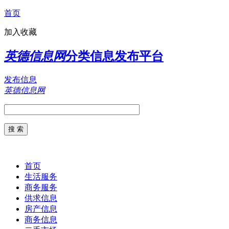
首页
加入收藏
英德信息网
分类信息发布平台
发布信息
英德信息网
首页
生活服务
商务服务
供求信息
房产信息
商务信息